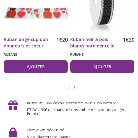
Ruban ange cupidon
1
€
20
Ruban noir à pois
1
€
20
nounours et coeur
blancs bord dentelle
gros grain 22MM
vendu au mètre
RUBANS
RUBANS
vendu au mètre
AJOUTER
AJOUTER
1
2
3
FRAIS DE LIVRAISON OFFERTS SUR LES BIJOUX
ET Dès 60€ d'achat sur l'ensemble de la boutique! (en
France)
PAIEMENT SÉCURISÉ
Visa, Mastercard, paypal