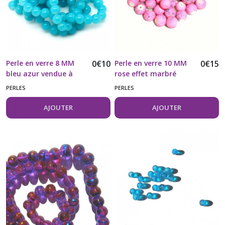
Perle en verre 8 MM
0
€
10
Perle en verre 10 MM
0
€
15
bleu azur vendue à
rose effet marbré
l'unité
vendue à l'unité
PERLES
PERLES
AJOUTER
AJOUTER