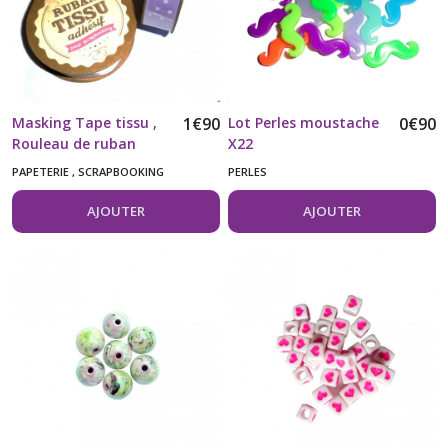
(4)
Afficher
les
Masking Tape tissu ,
1
€
90
Lot Perles moustache
0
€
90
résultats
Rouleau de ruban
X22
adhésif en tissu
PAPETERIE , SCRAPBOOKING
PERLES
mauve à pois blancs
AJOUTER
AJOUTER