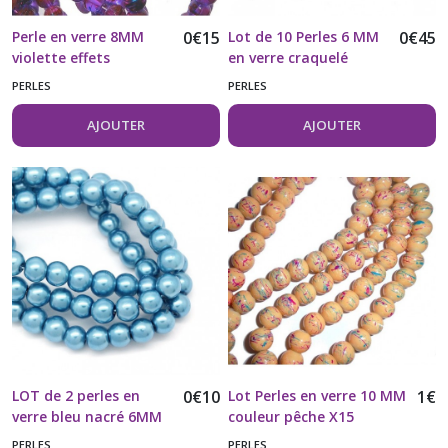
Perle en verre 8MM
0
€
15
Lot de 10 Perles 6 MM
0
€
45
violette effets
en verre craquelé
multicolores vendue à
turquoise
PERLES
PERLES
l'unité
AJOUTER
AJOUTER
LOT de 2 perles en
0
€
10
Lot Perles en verre 10 MM
1
€
verre bleu nacré 6MM
couleur pêche X15
PERLES
PERLES