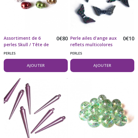
Assortiment de 6
0
€
80
Perle ailes d'ange aux
0
€
10
perles Skull / Tête de
reflets multicolores
mort
effet gazoil vendue à
PERLES
PERLES
l'unité
AJOUTER
AJOUTER