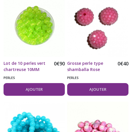
Lot de 10 perles vert
0
€
90
Grosse perle type
0
€
40
chartreuse 10MM
shamballa Rose
vendue à l'unité
PERLES
PERLES
AJOUTER
AJOUTER