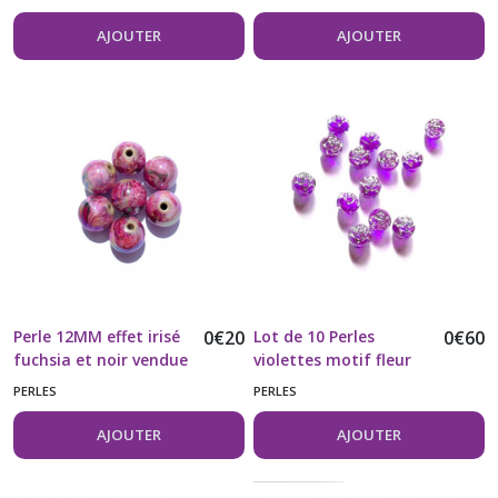
métallique
AJOUTER
AJOUTER
Perle 12MM effet irisé
0
€
20
Lot de 10 Perles
0
€
60
fuchsia et noir vendue
violettes motif fleur
à l'unité
argentée
PERLES
PERLES
AJOUTER
AJOUTER