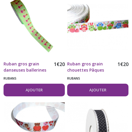
Ruban gros grain
1
€
20
Ruban gros grain
1
€
20
danseuses ballerines
chouettes Pâques
22 MM vendu au
22mm vendu au mètre
RUBANS
RUBANS
mètre
AJOUTER
AJOUTER