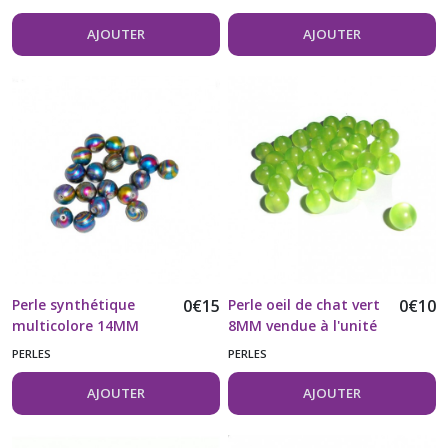
couleur or rose
AJOUTER
AJOUTER
Perle synthétique
0
€
15
Perle oeil de chat vert
0
€
10
multicolore 14MM
8MM vendue à l'unité
vendue à l'unité
PERLES
PERLES
AJOUTER
AJOUTER