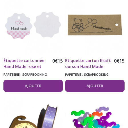
(117)
Cabochons
(8)
Couture,
Broderie
(15)
Étiquette cartonnée
0
€
15
Etiquette carton Kraft
0
€
15
Hand Made rose et
ourson Hand Made
Papeterie
blanc coeurs vendue à
,
PAPETERIE , SCRAPBOOKING
PAPETERIE , SCRAPBOOKING
l'unité
scrapbooking
(9)
AJOUTER
AJOUTER
Perles
(27)
Rubans