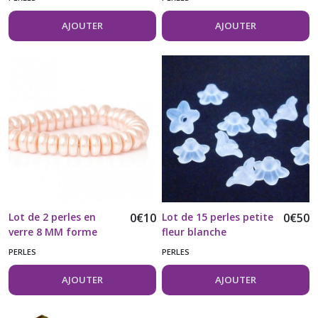
AJOUTER
AJOUTER
Lot de 2 perles en
0
€
10
Lot de 15 perles petite
0
€
50
verre 8 MM forme
fleur blanche
abaque beige clair
PERLES
PERLES
AJOUTER
AJOUTER