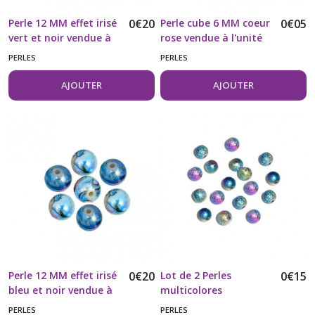
Perle 12 MM effet irisé
0
€
20
Perle cube 6 MM coeur
0
€
05
vert et noir vendue à
rose vendue à l'unité
l'unité
PERLES
PERLES
AJOUTER
AJOUTER
Perle 12 MM effet irisé
0
€
20
Lot de 2 Perles
0
€
15
bleu et noir vendue à
multicolores
l'unité
acryliques aspect
PERLES
PERLES