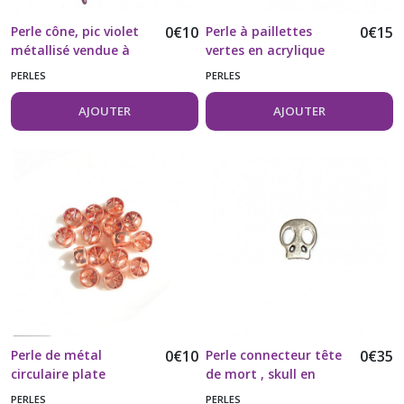
Perle cône, pic violet
0
€
10
Perle à paillettes
0
€
15
métallisé vendue à
vertes en acrylique
l'unité
transparente vendue
PERLES
PERLES
à l'unité
AJOUTER
AJOUTER
Perle de métal
0
€
10
Perle connecteur tête
0
€
35
circulaire plate
de mort , skull en
Symbole de paix
métal vendue à l'unité
PERLES
PERLES