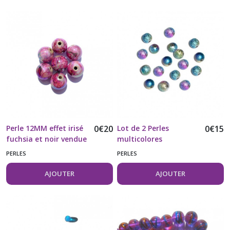
Perle 12MM effet irisé
0
€
20
Lot de 2 Perles
0
€
15
fuchsia et noir vendue
multicolores
à l'unité
acryliques aspect
PERLES
PERLES
métallique
AJOUTER
AJOUTER