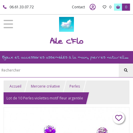
06.61.33.07.72
Contact
0
0
Aile C'Flo
Bijoux et accessoires assemblés à la main, pierres naturelles, ésotérisme, revente, et mercerie créative
Accueil
Mercerie créative
Perles
Lot de 10 Perles violettes motif fleur argentée