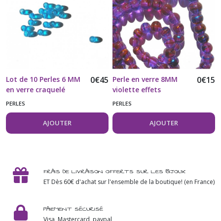
Lot de 10 Perles 6 MM
0
€
45
Perle en verre 8MM
0
€
15
en verre craquelé
violette effets
turquoise
multicolores vendue à
PERLES
PERLES
l'unité
AJOUTER
AJOUTER
FRAIS DE LIVRAISON OFFERTS SUR LES BIJOUX
ET Dès 60€ d'achat sur l'ensemble de la boutique! (en France)
PAIEMENT SÉCURISÉ
Visa, Mastercard, paypal