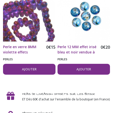
Perle en verre 8MM
0
€
15
Perle 12 MM effet irisé
0
€
20
violette effets
bleu et noir vendue à
multicolores vendue à
l'unité
PERLES
PERLES
l'unité
AJOUTER
AJOUTER
FRAIS DE LIVRAISON OFFERTS SUR LES BIJOUX
ET Dès 60€ d'achat sur l'ensemble de la boutique! (en France)