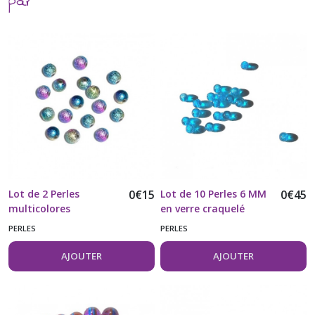
par
Lot de 2 Perles
0
€
15
Lot de 10 Perles 6 MM
0
€
45
multicolores
en verre craquelé
acryliques aspect
turquoise
PERLES
PERLES
métallique
AJOUTER
AJOUTER