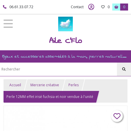
06.61.33.07.72
Contact
0
0
Aile C'Flo
Bijoux et accessoires assemblés à la main, pierres naturelles, ésotérisme, revente, et mercerie créative
Accueil
Mercerie créative
Perles
Perle 12MM effet irisé fuchsia et noir vendue à l'unité