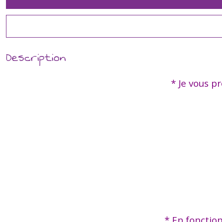
Description
* Je vous pr
* En fonctio