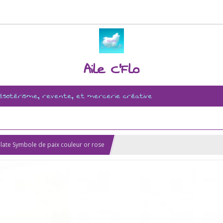
Aile C'Flo
, ésotérisme, revente, et mercerie créative
 plate Symbole de paix couleur or rose