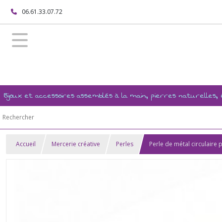
06.61.33.07.72
Bijoux et accessoires assemblés à la main, pierres naturelles
Accueil
Mercerie créative
Perles
Perle de métal circulaire