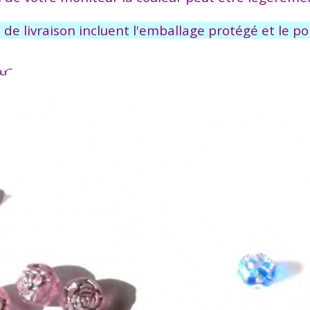
s de livraison incluent l'emballage protégé et le por
ar