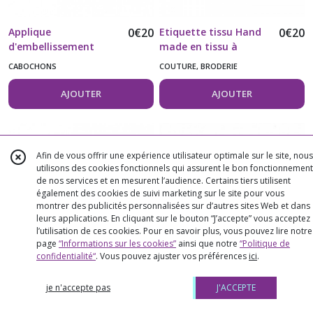
Applique
0
€
20
Etiquette tissu Hand
0
€
20
d'embellissement
made en tissu à
ourson bleu clair
coudre couleur mauve
CABOCHONS
COUTURE, BRODERIE
vendu à l'unité
vendue à l'unité
AJOUTER
AJOUTER
Afin de vous offrir une expérience utilisateur optimale sur le site, nous
utilisons des cookies fonctionnels qui assurent le bon fonctionnement
de nos services et en mesurent l’audience. Certains tiers utilisent
également des cookies de suivi marketing sur le site pour vous
montrer des publicités personnalisées sur d’autres sites Web et dans
leurs applications. En cliquant sur le bouton “J’accepte” vous acceptez
l’utilisation de ces cookies. Pour en savoir plus, vous pouvez lire notre
page
“Informations sur les cookies”
ainsi que notre
“Politique de
confidentialité“
. Vous pouvez ajuster vos préférences
ici
.
Noeud blanc à pois
0
€
20
Etiquette tissu Hand
0
€
30
je n'accepte pas
J'ACCEPTE
roses et blancs en
Made With Love
ruban vendu à l'unité
coeurs à coudre