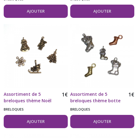
AJOUTER
AJOUTER
Assortiment de 5
1
€
Assortiment de 5
1
€
breloques thème Noël
breloques thème botte
couleur bronze
de Noël
BRELOQUES
BRELOQUES
AJOUTER
AJOUTER