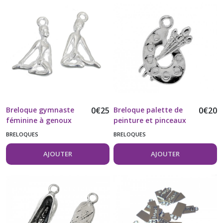
Breloque gymnaste
0
€
25
Breloque palette de
0
€
20
féminine à genoux
peinture et pinceaux
vendue à l'unité
vendue à l'unité
BRELOQUES
BRELOQUES
AJOUTER
AJOUTER