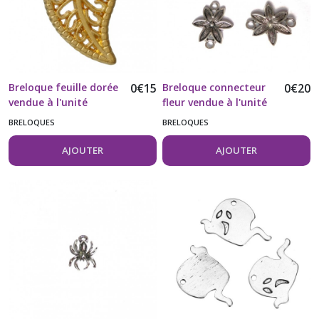
(4)
Afficher
les
Breloque feuille dorée
0
€
15
Breloque connecteur
0
€
20
résultats
vendue à l'unité
fleur vendue à l'unité
RefBR59
BRELOQUES
BRELOQUES
AJOUTER
AJOUTER