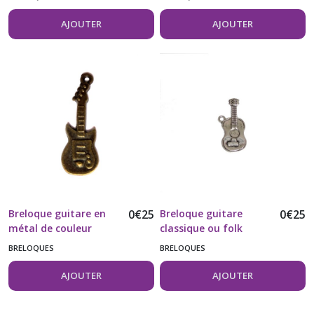
AJOUTER
AJOUTER
Breloque guitare en
0
€
25
Breloque guitare
0
€
25
métal de couleur
classique ou folk
bronze vendue à
vendue à l'unité
BRELOQUES
BRELOQUES
l'unité
AJOUTER
AJOUTER