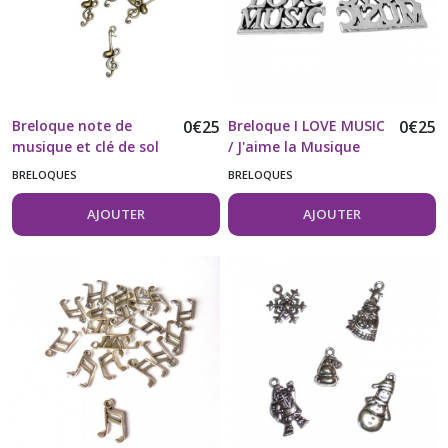
Breloque note de
0
€
25
Breloque I LOVE MUSIC
0
€
25
musique et clé de sol
/ J'aime la Musique
vendue à l'unité
vendue à l'unité
BRELOQUES
BRELOQUES
AJOUTER
AJOUTER