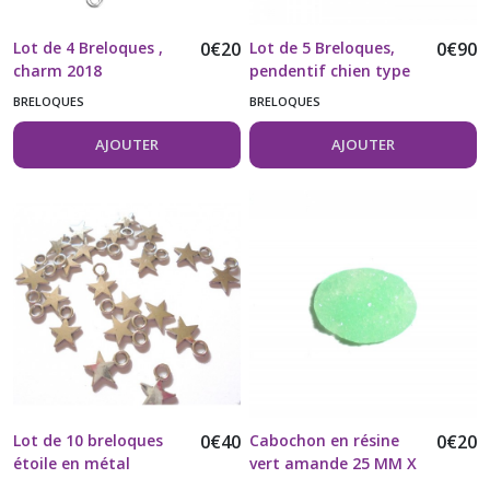
Lot de 4 Breloques ,
0
€
20
Lot de 5 Breloques,
0
€
90
charm 2018
pendentif chien type
teckel Strass
BRELOQUES
BRELOQUES
AJOUTER
AJOUTER
Lot de 10 breloques
0
€
40
Cabochon en résine
0
€
20
étoile en métal
vert amande 25 MM X
argenté
18 MM vendu à l'unité