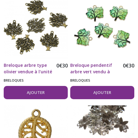
(117)
Cabochons
(8)
Couture,
Broderie
(15)
Breloque arbre type
0
€
30
Breloque pendentif
0
€
30
olivier vendue à l'unité
arbre vert vendu à
Papeterie
l'unité
,
BRELOQUES
BRELOQUES
scrapbooking
(9)
AJOUTER
AJOUTER
Perles
(27)
Rubans