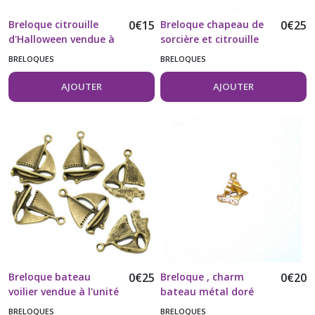
Breloque citrouille
0
€
15
Breloque chapeau de
0
€
25
d'Halloween vendue à
sorcière et citrouille
l'unité
d'halloween vendue à
BRELOQUES
BRELOQUES
l'unité
AJOUTER
AJOUTER
Breloque bateau
0
€
25
Breloque , charm
0
€
20
voilier vendue à l'unité
bateau métal doré
vendue à l'unité
BRELOQUES
BRELOQUES