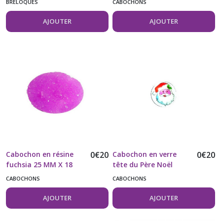
BRELOQUES
CABOCHONS
AJOUTER
AJOUTER
Cabochon en résine
0
€
20
Cabochon en verre
0
€
20
fuchsia 25 MM X 18
tête du Père Noël
MM vendu à l'unité
16MM vendu à l'unité
CABOCHONS
CABOCHONS
AJOUTER
AJOUTER