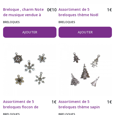
Breloque , charm Note
0
€
10
Assortiment de 5
1
€
de musique vendue à
breloques thème Noël
l'unité
couleur argent vieilli
BRELOQUES
BRELOQUES
AJOUTER
AJOUTER
Assortiment de 5
1
€
Assortiment de 5
1
€
breloques flocon de
breloques thème sapin
neige
de Noël
BRELOQUES
BRELOQUES