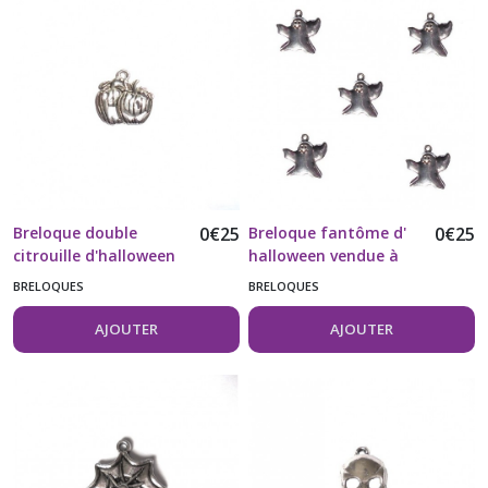
Breloque double
0
€
25
Breloque fantôme d'
0
€
25
citrouille d'halloween
halloween vendue à
vendue à l'unité
l'unité
BRELOQUES
BRELOQUES
AJOUTER
AJOUTER