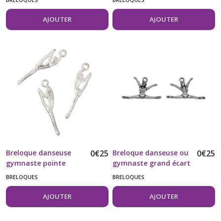
vendue à l'unité
AJOUTER
AJOUTER
Breloque danseuse
0
€
25
Breloque danseuse ou
0
€
25
gymnaste pointe
gymnaste grand écart
vendue à l'unité
vendue à l'unité
BRELOQUES
BRELOQUES
AJOUTER
AJOUTER