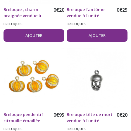
Breloque , charm
0
€
20
Breloque fantôme
0
€
25
araignée vendue à
vendue à l'unité
l'unité
BRELOQUES
BRELOQUES
AJOUTER
AJOUTER
Breloque pendentif
0
€
95
Breloque tête de mort
0
€
20
citrouille émaillée
vendue à l'unité
vendue à l'unité
BRELOQUES
BRELOQUES