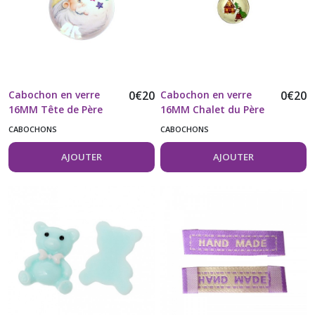
Cabochon en verre
0
€
20
Cabochon en verre
0
€
20
16MM Tête de Père
16MM Chalet du Père
Noël étoilée vendu à
Noël vendu à l'unité
CABOCHONS
CABOCHONS
l'unité
AJOUTER
AJOUTER