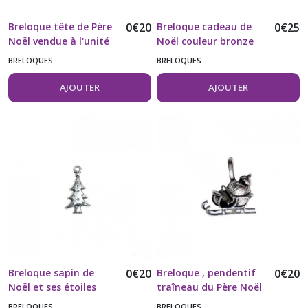
Breloque tête de Père
0
€
20
Breloque cadeau de
0
€
25
Noël vendue à l'unité
Noël couleur bronze
vendue à l'unité
BRELOQUES
BRELOQUES
AJOUTER
AJOUTER
Breloque sapin de
0
€
20
Breloque , pendentif
0
€
20
Noël et ses étoiles
traîneau du Père Noël
vendue à l'unité
BRELOQUES
BRELOQUES