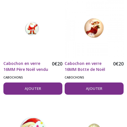
Cabochon en verre
0
€
20
Cabochon en verre
0
€
20
16MM Père Noël vendu
16MM Botte de Noël
à l'unité
vendu à l'unité
CABOCHONS
CABOCHONS
AJOUTER
AJOUTER