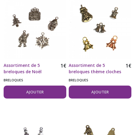
Assortiment de 5
1
€
Assortiment de 5
1
€
breloques de Noël
breloques thème cloches
couleur argent vieilli
de Noël
BRELOQUES
BRELOQUES
AJOUTER
AJOUTER