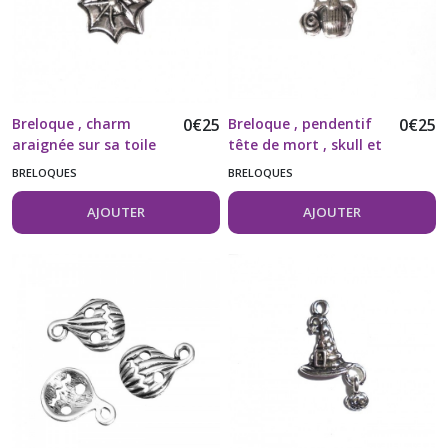
Breloque , charm
0
€
25
Breloque , pendentif
0
€
25
araignée sur sa toile
tête de mort , skull et
vendue à l'unité
sa rose vendue à
BRELOQUES
BRELOQUES
l'unité
AJOUTER
AJOUTER