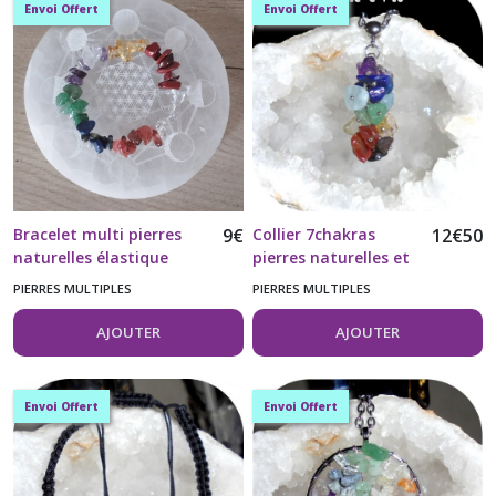
(5)
Envoi Offert
Envoi Offert
Aventurine
(1)
Cristal
de
Roche
(3)
Bracelet multi pierres
9
€
Collier 7chakras
12
€
50
naturelles élastique
pierres naturelles et
acier inoxydable 304
Hématite
PIERRES MULTIPLES
PIERRES MULTIPLES
(2)
AJOUTER
AJOUTER
Obsidienne
Flocon
Envoi Offert
Envoi Offert
de
Neige
(4)