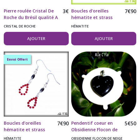
Pierre roulée Cristal De
3
€
Boucles d'oreilles
7
€
90
Roche du Brésil qualité A
hématite et strass
vendue à l'unité
vert
CRISTAL DE ROCHE
HÉMATITE
AJOUTER
AJOUTER
Envoi Offert
Boucles d'oreilles
7
€
90
Pendentif coeur en
5
€
50
hématite et strass
Obsidienne Flocon de
rouge
neige 20MM- modèle3
HÉMATITE
OBSIDIENNE FLOCON DE NEIGE