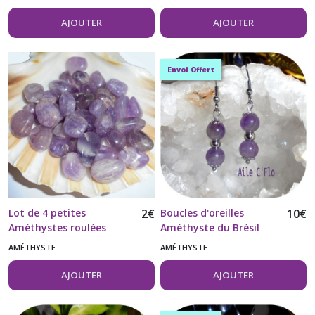
AJOUTER
AJOUTER
Envoi Offert
Lot de 4 petites
2
€
Boucles d'oreilles
10
€
Améthystes roulées
Améthyste du Brésil
qualité A et acier
AMÉTHYSTE
AMÉTHYSTE
inoxydable 304
AJOUTER
AJOUTER