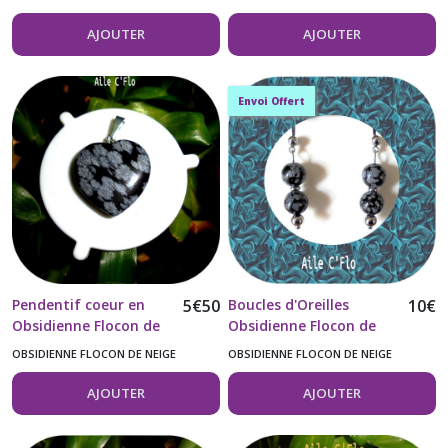
AJOUTER
AJOUTER
Envoi Offert
Pendentif coeur en
5
€
50
Boucles d'Oreilles
10
€
Obsidienne Flocon de
Obsidienne Flocon de
neige 20MM -modéle2
Neige et acier
OBSIDIENNE FLOCON DE NEIGE
OBSIDIENNE FLOCON DE NEIGE
inoxydable 304
AJOUTER
AJOUTER