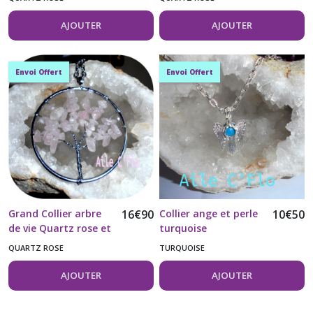
AJOUTER
AJOUTER
Envoi Offert
Envoi Offert
Grand Collier arbre
16
€
90
Collier ange et perle
10
€
50
de vie Quartz rose et
turquoise
chaîne acier
QUARTZ ROSE
TURQUOISE
inoxydable 304
AJOUTER
AJOUTER