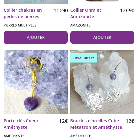
Collier chakras en
11
€
90
Collier Ohm et
12
€
90
perles de pierres
Amazonite
naturelles chaîne
PIERRES MULTIPLES
AMAZONITE
acier inoxydable 304
AJOUTER
AJOUTER
Envoi Offert
Porte clés Coeur
12
€
Boucles d'oreilles Cube
12
€
Améthyste
Métatron et Améthyste
AMÉTHYSTE
AMÉTHYSTE