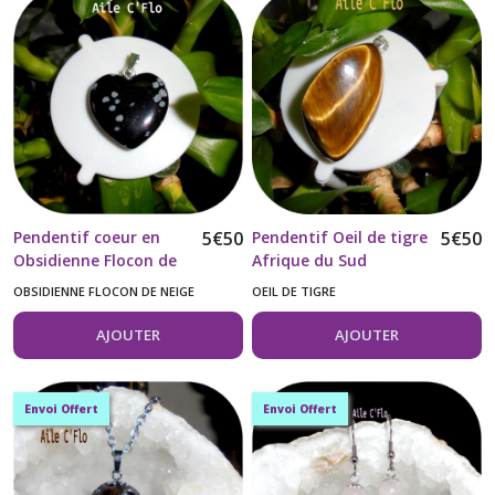
Pendentif coeur en
5
€
50
Pendentif Oeil de tigre
5
€
50
Obsidienne Flocon de
Afrique du Sud
neige 20MM
OBSIDIENNE FLOCON DE NEIGE
OEIL DE TIGRE
AJOUTER
AJOUTER
Envoi Offert
Envoi Offert