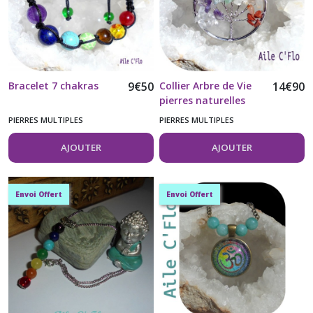
Oeil
de
tigre
(2)
Bracelet 7 chakras
9
€
50
Collier Arbre de Vie
14
€
90
Quartz
pierres naturelles
Rose
chaîne acier
PIERRES MULTIPLES
PIERRES MULTIPLES
(6)
Inoxydable 304
AJOUTER
AJOUTER
Turquoise
(1)
Envoi Offert
Envoi Offert
Afficher
les
résultats