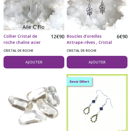
Collier Cristal de
12
€
90
Boucles d'oreilles
6
€
90
roche chaîne acier
Attrape-rêves , Cristal
inoxydable 304
de roche et acier
CRISTAL DE ROCHE
CRISTAL DE ROCHE
inoxydable 304
AJOUTER
AJOUTER
Envoi Offert