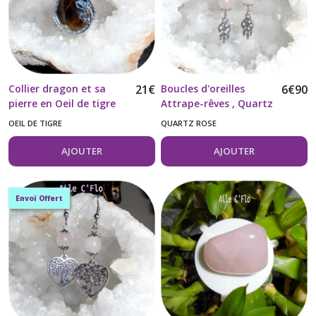
Collier dragon et sa
21
€
Boucles d'oreilles
6
€
90
pierre en Oeil de tigre
Attrape-rêves , Quartz
chaîne acier inoxydable
rose et acier
OEIL DE TIGRE
QUARTZ ROSE
inoxydable 304
AJOUTER
AJOUTER
Envoi Offert