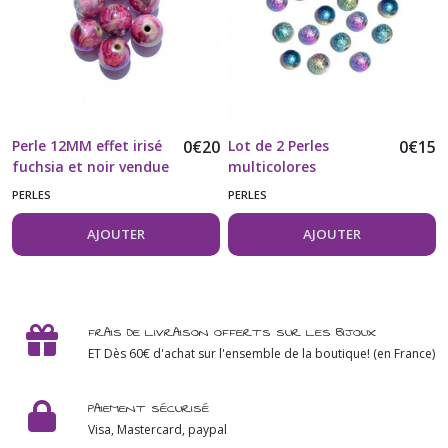
Perle 12MM effet irisé
0
€
20
Lot de 2 Perles
0
€
15
fuchsia et noir vendue
multicolores
à l'unité
acryliques aspect
PERLES
PERLES
métallique
AJOUTER
AJOUTER
FRAIS DE LIVRAISON OFFERTS SUR LES BIJOUX
ET Dès 60€ d'achat sur l'ensemble de la boutique! (en France)
PAIEMENT SÉCURISÉ
Visa, Mastercard, paypal