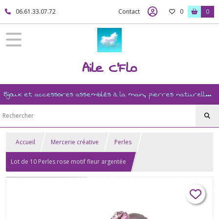
06.61.33.07.72
Contact
0
0
Aile C'Flo
Bijoux et accessoires assemblés à la main, pierres naturelles, ésotérisme, revente, et mercerie créative
Accueil
Mercerie créative
Perles
Lot de 10 Perles rose motif fleur argentée