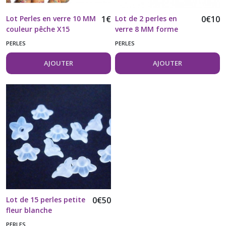
Lot Perles en verre 10 MM
1
€
Lot de 2 perles en
0
€
10
couleur pêche X15
verre 8 MM forme
abaque beige clair
PERLES
PERLES
AJOUTER
AJOUTER
Lot de 15 perles petite
0
€
50
fleur blanche
PERLES