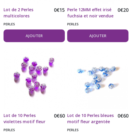
Lot de 2 Perles
0
€
15
Perle 12MM effet irisé
0
€
20
multicolores
fuchsia et noir vendue
acryliques aspect
à l'unité
PERLES
PERLES
métallique
AJOUTER
AJOUTER
Lot de 10 Perles
0
€
60
Lot de 10 Perles bleues
0
€
60
violettes motif fleur
motif fleur argentée
argentée
PERLES
PERLES