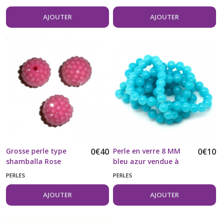
AJOUTER
AJOUTER
Grosse perle type
0
€
40
Perle en verre 8 MM
0
€
10
shamballa Rose
bleu azur vendue à
vendue à l'unité
l'unité
PERLES
PERLES
AJOUTER
AJOUTER