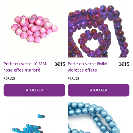
Perle en verre 10 MM
0
€
15
Perle en verre 8MM
0
€
15
rose effet marbré
violette effets
vendue à l'unité
multicolores vendue à
PERLES
PERLES
l'unité
AJOUTER
AJOUTER