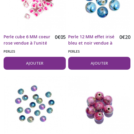
(4)
Afficher
les
Perle cube 6 MM coeur
0
€
05
Perle 12 MM effet irisé
0
€
20
résultats
rose vendue à l'unité
bleu et noir vendue à
l'unité
PERLES
PERLES
AJOUTER
AJOUTER