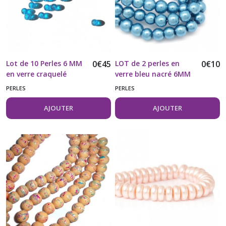
Lot de 10 Perles 6 MM
0
€
45
LOT de 2 perles en
0
€
10
en verre craquelé
verre bleu nacré 6MM
turquoise
PERLES
PERLES
AJOUTER
AJOUTER