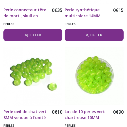
Perle connecteur tête
0
€
35
Perle synthétique
0
€
15
de mort , skull en
multicolore 14MM
métal vendue à l'unité
vendue à l'unité
PERLES
PERLES
AJOUTER
AJOUTER
Perle oeil de chat vert
0
€
10
Lot de 10 perles vert
0
€
90
8MM vendue à l'unité
chartreuse 10MM
PERLES
PERLES