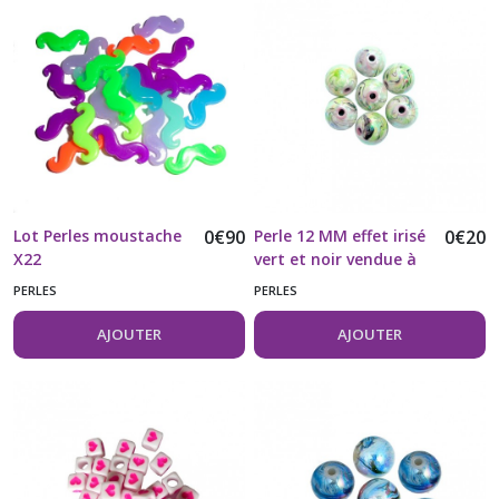
(117)
Cabochons
(8)
Couture,
Broderie
(15)
Lot Perles moustache
0
€
90
Perle 12 MM effet irisé
0
€
20
X22
vert et noir vendue à
Papeterie
l'unité
,
PERLES
PERLES
scrapbooking
(9)
AJOUTER
AJOUTER
Perles
(27)
Rubans