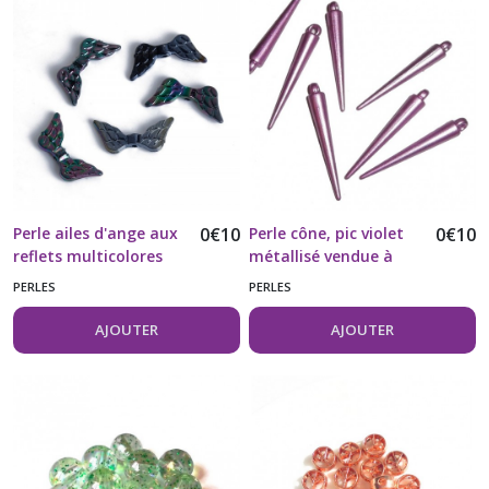
Perle ailes d'ange aux
0
€
10
Perle cône, pic violet
0
€
10
reflets multicolores
métallisé vendue à
effet gazoil vendue à
l'unité
PERLES
PERLES
l'unité
AJOUTER
AJOUTER