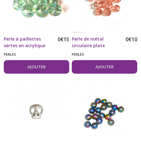
Perle à paillettes
0
€
15
Perle de métal
0
€
10
vertes en acrylique
circulaire plate
transparente vendue
Symbole de paix
PERLES
PERLES
à l'unité
couleur or rose
AJOUTER
AJOUTER