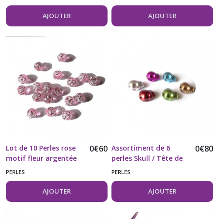
AJOUTER
AJOUTER
Lot de 10 Perles rose
0
€
60
Assortiment de 6
0
€
80
motif fleur argentée
perles Skull / Tête de
mort
PERLES
PERLES
AJOUTER
AJOUTER