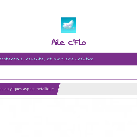
Aile C'Flo
, ésotérisme, revente, et mercerie créative
res acryliques aspect métallique