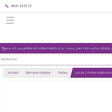
06.61.33.07.72
Bijoux et accessoires assemblés à la main, pierres naturelles
Accueil
Mercerie créative
Perles
Lot de 2 Perles multicolo