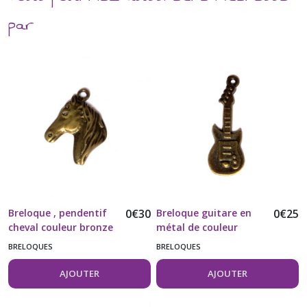
par
Breloque , pendentif
0
€
30
Breloque guitare en
0
€
25
cheval couleur bronze
métal de couleur
bronze vendue à
BRELOQUES
BRELOQUES
l'unité
AJOUTER
AJOUTER