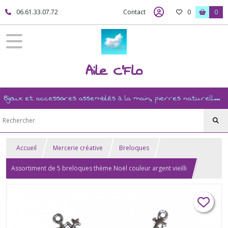
06.61.33.07.72
Contact
0
0
Aile C'Flo
Bijoux et accessoires assemblés à la main, pierres naturelles, ésotérisme, revente, et mercerie créative
Accueil
Mercerie créative
Breloques
Assortiment de 5 breloques thème Noël couleur argent vieilli