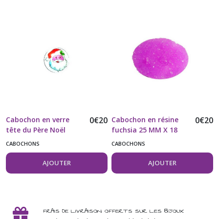
Cabochon en verre
0
€
20
Cabochon en résine
0
€
20
tête du Père Noël
fuchsia 25 MM X 18
16MM vendu à l'unité
MM vendu à l'unité
CABOCHONS
CABOCHONS
AJOUTER
AJOUTER
FRAIS DE LIVRAISON OFFERTS SUR LES BIJOUX