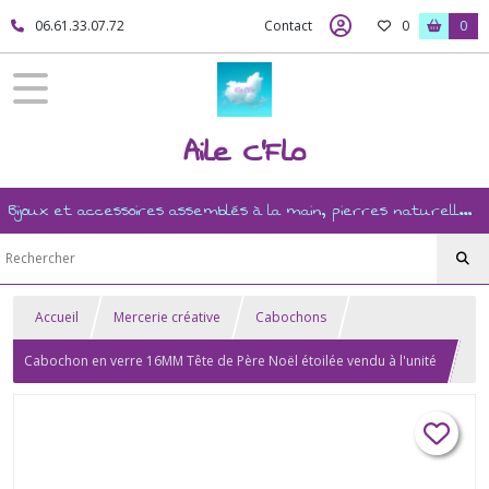
06.61.33.07.72
Contact
0
0
Aile C'Flo
Bijoux et accessoires assemblés à la main, pierres naturelles, ésotérisme, revente, et mercerie créative
Accueil
Mercerie créative
Cabochons
Cabochon en verre 16MM Tête de Père Noël étoilée vendu à l'unité