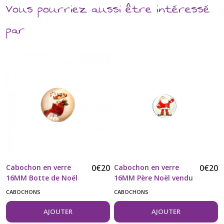
Vous pourriez aussi être intéressé
par
Cabochon en verre
0
€
20
Cabochon en verre
0
€
20
16MM Botte de Noël
16MM Père Noël vendu
vendu à l'unité
à l'unité
CABOCHONS
CABOCHONS
AJOUTER
AJOUTER