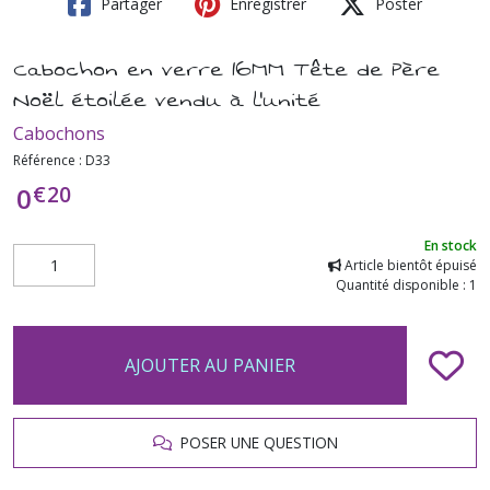
Partager
Enregistrer
Poster
Cabochon en verre 16MM Tête de Père
Noël étoilée vendu à l'unité
Cabochons
Référence :
D33
€
20
0
En stock
Article bientôt épuisé
Quantité disponible : 1
AJOUTER AU PANIER
POSER UNE QUESTION