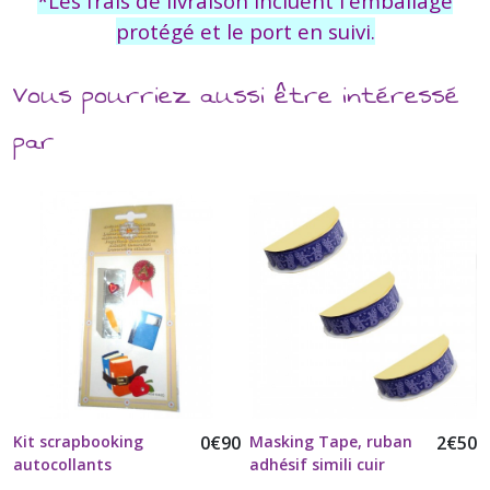
*Les frais de livraison incluent l'emballage
protégé et le port en suivi.
Vous pourriez aussi être intéressé
par
Kit scrapbooking
0
€
90
Masking Tape, ruban
2
€
50
autocollants
adhésif simili cuir
décoratifs école ,
ange violet vendu à