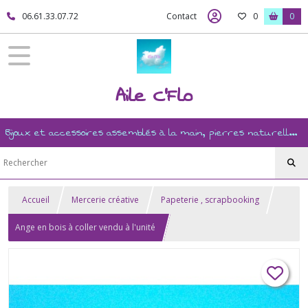
06.61.33.07.72
Contact
0
0
Aile C'Flo
Bijoux et accessoires assemblés à la main, pierres naturelles, ésotérisme, revente, et mercerie créative
Accueil
Mercerie créative
Papeterie , scrapbooking
Ange en bois à coller vendu à l'unité