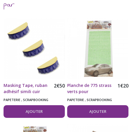
par
Masking Tape, ruban
2
€
50
Planche de 775 strass
1
€
20
adhésif simili cuir
verts pour
ange violet vendu à
customisation
PAPETERIE , SCRAPBOOKING
PAPETERIE , SCRAPBOOKING
l'unité
AJOUTER
AJOUTER