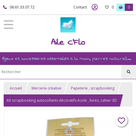
06.61.33.07.72
Contact
0
0
Aile C'Flo
Bijoux et accessoires assemblés à la main, pierres naturelles, ésotérisme, revente, et mercerie créative
Accueil
Mercerie créative
Papeterie , scrapbooking
Kit scrapbooking autocollants décoratifs école , livres, cahier 3D