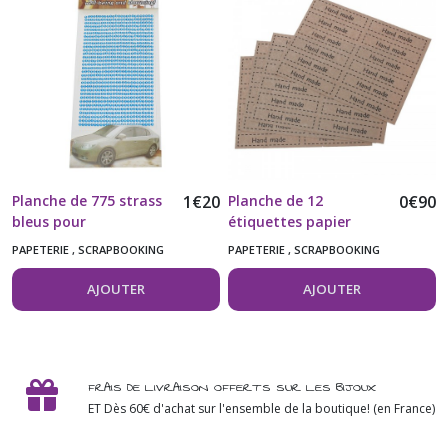
Planche de 775 strass
1
€
20
Planche de 12
0
€
90
bleus pour
étiquettes papier
customisation
autocollantes Hand
PAPETERIE , SCRAPBOOKING
PAPETERIE , SCRAPBOOKING
Made
AJOUTER
AJOUTER
FRAIS DE LIVRAISON OFFERTS SUR LES BIJOUX
ET Dès 60€ d'achat sur l'ensemble de la boutique! (en France)