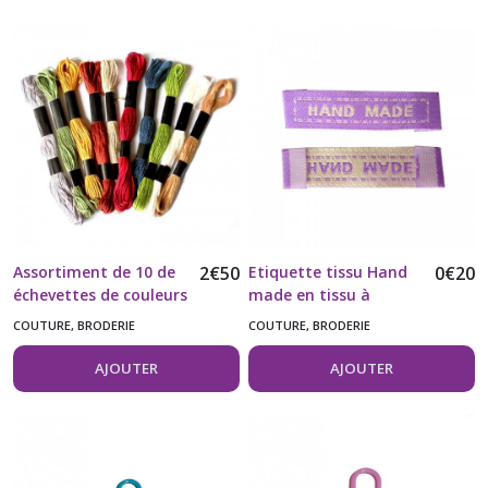
Assortiment de 10 de
2
€
50
Etiquette tissu Hand
0
€
20
échevettes de couleurs
made en tissu à
coudre couleur mauve
COUTURE, BRODERIE
COUTURE, BRODERIE
vendue à l'unité
AJOUTER
AJOUTER