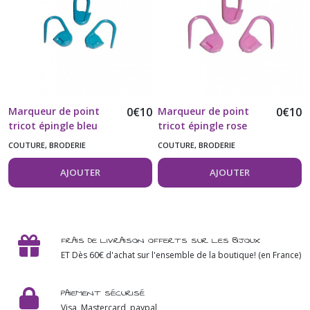
Marqueur de point
0
€
10
Marqueur de point
0
€
10
tricot épingle bleu
tricot épingle rose
vendu à l'unité
vendu à l'unité
COUTURE, BRODERIE
COUTURE, BRODERIE
AJOUTER
AJOUTER
FRAIS DE LIVRAISON OFFERTS SUR LES BIJOUX
ET Dès 60€ d'achat sur l'ensemble de la boutique! (en France)
PAIEMENT SÉCURISÉ
Visa, Mastercard, paypal