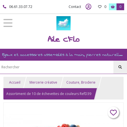
06.61.33.07.72
Contact
0
0
Aile C'Flo
Bijoux et accessoires assemblés à la main, pierres naturelles, ésotérisme, revente, et mercerie créative
Accueil
Mercerie créative
Couture, Broderie
Assortiment de 10 de échevettes de couleurs RefD39