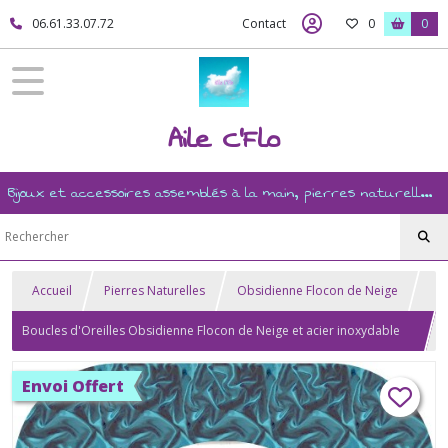
06.61.33.07.72
Contact
0
0
Aile C'Flo
Bijoux et accessoires assemblés à la main, pierres naturelles, ésotérisme, revente, et mercerie créative
Accueil
Pierres Naturelles
Obsidienne Flocon de Neige
Boucles d'Oreilles Obsidienne Flocon de Neige et acier inoxydable
304
Envoi Offert