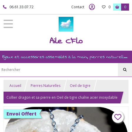
06.61.33.07.72
Contact
0
0
Aile C'Flo
Bijoux et accessoires assemblés à la main, pierres naturelles, ésotérisme, revente, et mercerie créative
Accueil
Pierres Naturelles
Oeil de tigre
Collier dragon et sa pierre en Oeil de tigre chaîne acier inoxydable
Envoi Offert