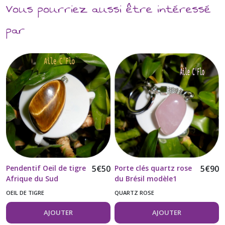
Vous pourriez aussi être intéressé
par
Pendentif Oeil de tigre
5
€
50
Porte clés quartz rose
5
€
90
Afrique du Sud
du Brésil modèle1
OEIL DE TIGRE
QUARTZ ROSE
AJOUTER
AJOUTER