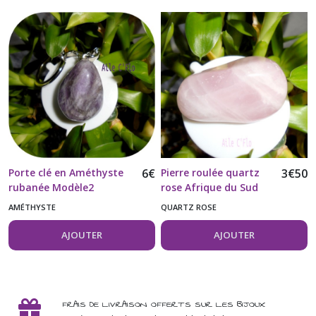
Porte clé en Améthyste
6
€
Pierre roulée quartz
3
€
50
rubanée Modèle2
rose Afrique du Sud
22g
AMÉTHYSTE
QUARTZ ROSE
AJOUTER
AJOUTER
FRAIS DE LIVRAISON OFFERTS SUR LES BIJOUX