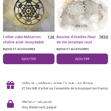
Collier cube Métatron
12
€
Boucles d'Oreilles Fleur
7
€
50
chaîne acier inoxydable
de Vie estampe tout
304
Acier Inoxydable 304
BIJOUX ET ACCESSOIRES
BIJOUX ET ACCESSOIRES
AJOUTER
AJOUTER
FRAIS DE LIVRAISON OFFERTS SUR LES BIJOUX
ET Dès 60€ d'achat sur l'ensemble de la boutique! (en France)
PAIEMENT SÉCURISÉ
Visa, Mastercard, paypal