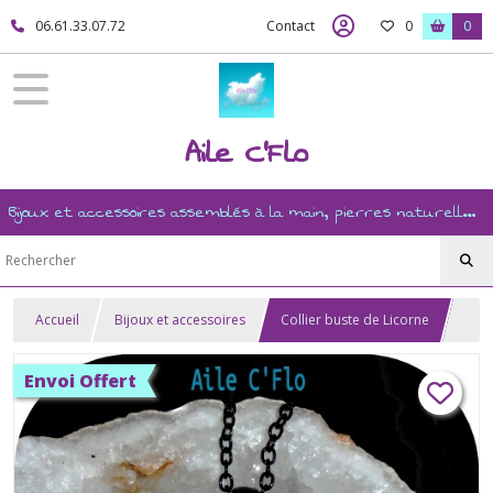
06.61.33.07.72
Contact
0
0
Aile C'Flo
Bijoux et accessoires assemblés à la main, pierres naturelles, ésotérisme, revente, et mercerie créative
Accueil
Bijoux et accessoires
Collier buste de Licorne
Envoi Offert