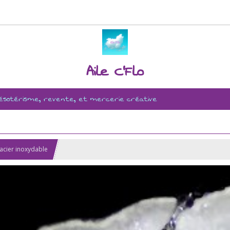
Aile C'Flo
, ésotérisme, revente, et mercerie créative
e acier inoxydable