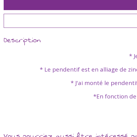
Description
* J
* Le pendentif est en alliage de zin
* J'ai monté le pendentif
*En fonction de
Vous pourriez aussi être intéressé p