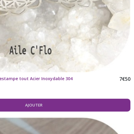
e estampe tout Acier Inoxydable 304
7
€
50
AJOUTER