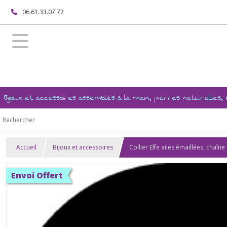
06.61.33.07.72
Bijoux et accessoires assemblés à la main, pierres naturelles
Accueil
Bijoux et accessoires
Collier Elfe ailes émaillées, chaîn
Envoi Offert