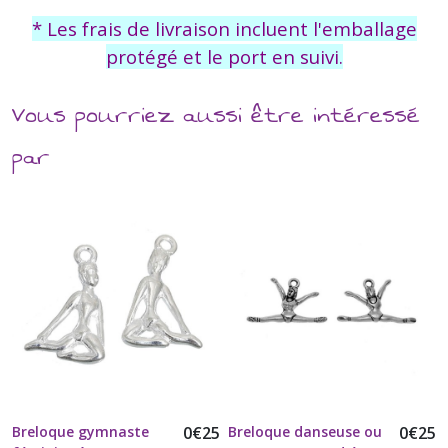
* Les frais de livraison incluent l'emballage
protégé et le port en suivi.
Vous pourriez aussi être intéressé
par
Breloque gymnaste
0
€
25
Breloque danseuse ou
0
€
25