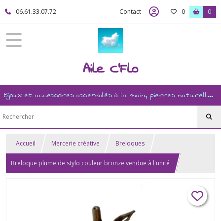
06.61.33.07.72
Contact
0
0
Aile C'Flo
Bijoux et accessoires assemblés à la main, pierres naturelles, ésotérisme, revente, et mercerie créative
Accueil
Mercerie créative
Breloques
Breloque plume de stylo couleur bronze vendue à l'unité