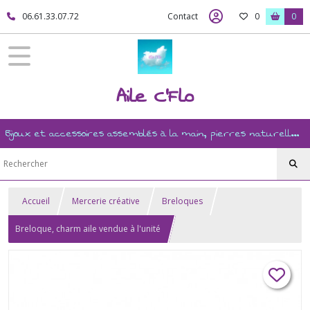
06.61.33.07.72
Contact
0
0
Aile C'Flo
Bijoux et accessoires assemblés à la main, pierres naturelles, ésotérisme, revente, et mercerie créative
Accueil
Mercerie créative
Breloques
Breloque, charm aile vendue à l'unité