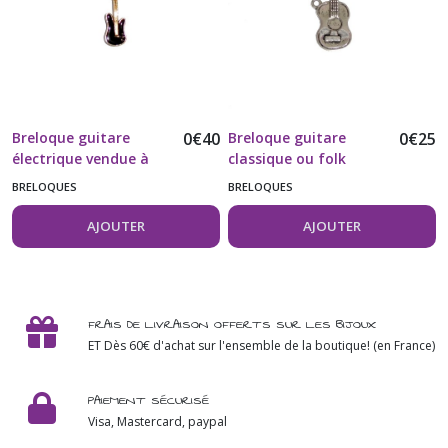
Breloque guitare
0
€
40
Breloque guitare
0
€
25
électrique vendue à
classique ou folk
l'unité
vendue à l'unité
BRELOQUES
BRELOQUES
AJOUTER
AJOUTER
FRAIS DE LIVRAISON OFFERTS SUR LES BIJOUX
ET Dès 60€ d'achat sur l'ensemble de la boutique! (en France)
PAIEMENT SÉCURISÉ
Visa, Mastercard, paypal