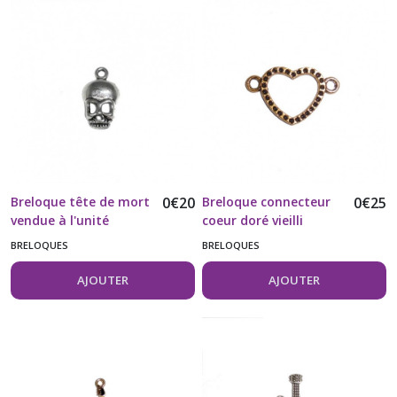
Breloque tête de mort
0
€
20
Breloque connecteur
0
€
25
vendue à l'unité
coeur doré vieilli
vendue à l'unité
BRELOQUES
BRELOQUES
AJOUTER
AJOUTER