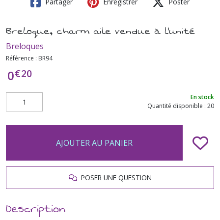
Partager
Enregistrer
Poster
Breloque, charm aile vendue à l'unité
Breloques
Référence :
BR94
€
20
0
En stock
Quantité disponible : 20
AJOUTER AU PANIER
POSER UNE QUESTION
Description