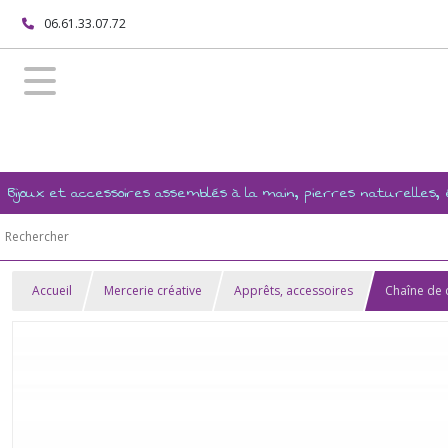
06.61.33.07.72
Bijoux et accessoires assemblés à la main, pierres naturelles
Accueil
Mercerie créative
Apprêts, accessoires
Chaîne de 