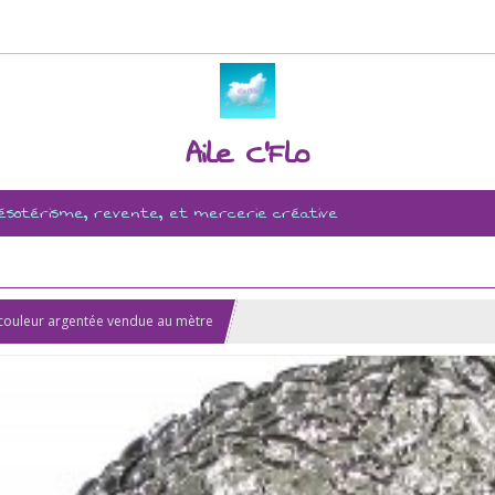
Aile C'Flo
, ésotérisme, revente, et mercerie créative
couleur argentée vendue au mètre