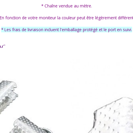
* Chaîne vendue au mètre.
 En fonction de votre moniteur la couleur peut être légèrement différent
* Les frais de livraison incluent l'emballage protégé et le port en suivi.
ar