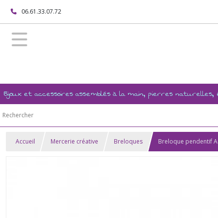
06.61.33.07.72
Bijoux et accessoires assemblés à la main, pierres naturelles
Accueil
Mercerie créative
Breloques
Breloque pendentif An