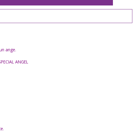
'un ange.
Y SPECIAL ANGEL
e.