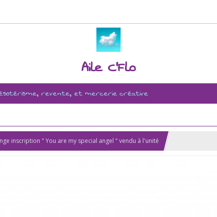
Aile C'Flo
, ésotérisme, revente, et mercerie créative
ge inscription " You are my special angel " vendu à l'unité