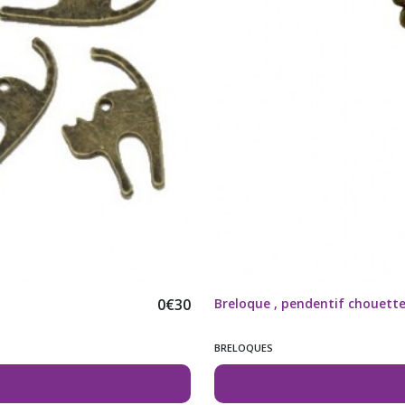
0
€
30
Breloque , pendentif chouett
BRELOQUES