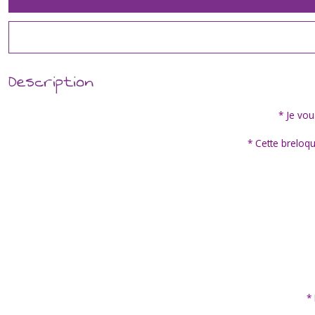
Description
* Je vou
* Cette breloq
*