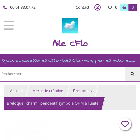
06.61.33.07.72
Contact
0
0
Aile C'Flo
Bijoux et accessoires assemblés à la main, pierres naturelles, ésotérisme, revente, et mercerie créative
Accueil
Mercerie créative
Breloques
Breloque , charm , pendentif symbole OHM à l'unité