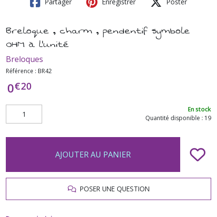
Partager
Enregistrer
Poster
Breloque , charm , pendentif symbole
OHM à l'unité
Breloques
Référence :
BR42
€
20
0
En stock
Quantité disponible : 19
AJOUTER AU PANIER
POSER UNE QUESTION