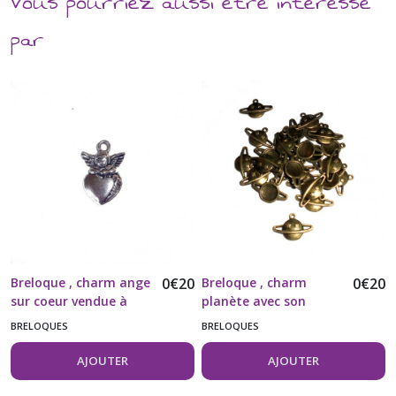
Vous pourriez aussi être intéressé
par
Breloque , charm ange
0
€
20
Breloque , charm
0
€
20
sur coeur vendue à
planète avec son
l'unité
anneau et ses étoiles
BRELOQUES
BRELOQUES
vendue à l'unité
AJOUTER
AJOUTER