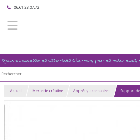
06.61.33.07.72
Bijoux et accessoires assemblés à la main, pierres naturelles
Accueil
Mercerie créative
Apprêts, accessoires
Support de 