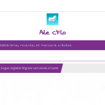
Aile C'Flo
, ésotérisme, revente, et mercerie créative
bague réglable filigrane vert vendu à l'unité