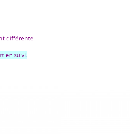
t différente.
t en suivi.