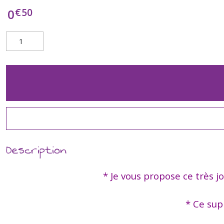
€
50
0
Description
* Je vous propose ce très j
* Ce sup